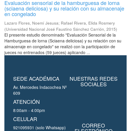
Evaluación sensorial de la hamburguesa de lorna
(sciaena deliciosa) y su relación con su almacenaje
en congelado
Lazaro Flores, Noemí Jesusa
;
Rafael Rivera, Elida Rosmery
(
Universidad Nacional José Faustino Sánchez Carrión
,
2015
)
El presente estudio denominado "Evaluación Sensorial de la
Hamburguesa de lorna (Sciaena deliciosa) y su relación con su
almacenaje en congelado" se realizó con la participación de
jueces no entrenados (59 jueces) aplicando ...
SEDE ACADÉMICA
NUESTRAS REDES
SOCIALES
Av. Mercedes Indacochea Nº
609
ATENCIÓN
8:00am - 4:00pm
CELULAR
CORREO
921095931 (solo Whatsapp)
ELECTRÓNICO