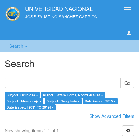
UNIVERSIDAD NACIONAL
Toggl
navig
JOSÉ FAUSTINO SANCHEZ CARRIÓN
Search
Search
Go
Subject: Deliciosa ×
Author: Lazaro Flores, Noemí Jesusa ×
Subject: Almacenaje ×
Subject: Congelado ×
Date issued: 2015 ×
Date issued: [2011 TO 2019] ×
Show Advanced Filters
Now showing items 1-1 of 1