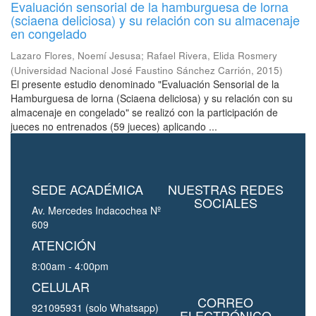
Evaluación sensorial de la hamburguesa de lorna
(sciaena deliciosa) y su relación con su almacenaje
en congelado
Lazaro Flores, Noemí Jesusa
;
Rafael Rivera, Elida Rosmery
(
Universidad Nacional José Faustino Sánchez Carrión
,
2015
)
El presente estudio denominado "Evaluación Sensorial de la
Hamburguesa de lorna (Sciaena deliciosa) y su relación con su
almacenaje en congelado" se realizó con la participación de
jueces no entrenados (59 jueces) aplicando ...
SEDE ACADÉMICA
NUESTRAS REDES
SOCIALES
Av. Mercedes Indacochea Nº
609
ATENCIÓN
8:00am - 4:00pm
CELULAR
CORREO
921095931 (solo Whatsapp)
ELECTRÓNICO