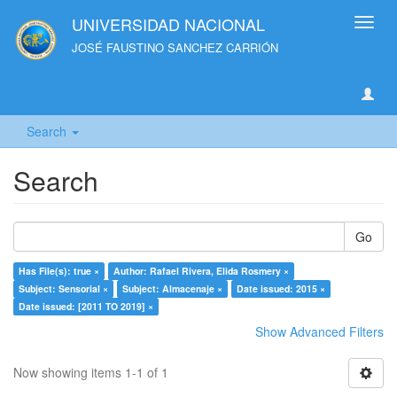
UNIVERSIDAD NACIONAL
Toggl
navig
JOSÉ FAUSTINO SANCHEZ CARRIÓN
Search
Search
Go
Has File(s): true ×
Author: Rafael Rivera, Elida Rosmery ×
Subject: Sensorial ×
Subject: Almacenaje ×
Date issued: 2015 ×
Date issued: [2011 TO 2019] ×
Show Advanced Filters
Now showing items 1-1 of 1