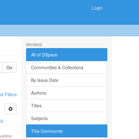
Login
BROWSE
All of DSpace
Go
Communities & Collections
By Issue Date
Authors
 Filters
Titles
Subjects
su
This Community
ustino