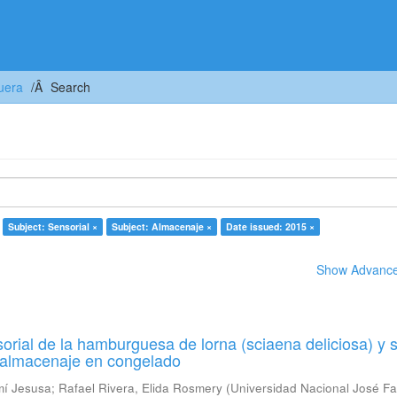
uera
Search
Subject: Sensorial ×
Subject: Almacenaje ×
Date issued: 2015 ×
Show Advanced
orial de la hamburguesa de lorna (sciaena deliciosa) y 
u almacenaje en congelado
mí Jesusa
;
Rafael Rivera, Elida Rosmery
(
Universidad Nacional José Fa