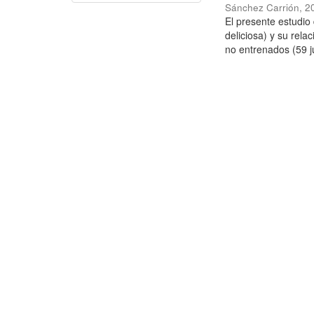
Sánchez Carrión
,
2
El presente estudi
deliciosa) y su rela
no entrenados (59 j