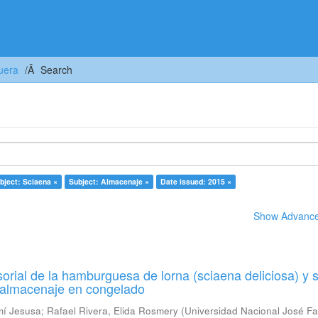
uera
Search
bject: Sciaena ×
Subject: Almacenaje ×
Date issued: 2015 ×
Show Advanced
orial de la hamburguesa de lorna (sciaena deliciosa) y 
u almacenaje en congelado
mí Jesusa
;
Rafael Rivera, Elida Rosmery
(
Universidad Nacional José Fa