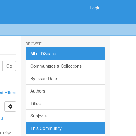
Login
BROWSE
All of DSpace
Go
Communities & Collections
By Issue Date
Authors
 Filters
Titles
Subjects
su
This Community
ustino