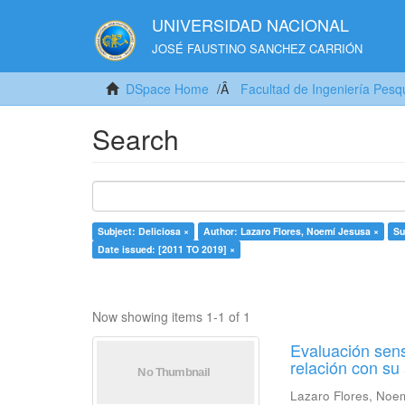
UNIVERSIDAD NACIONAL
JOSÉ FAUSTINO SANCHEZ CARRIÓN
DSpace Home
Facultad de Ingeniería Pesq
Search
Subject: Deliciosa ×
Author: Lazaro Flores, Noemí Jesusa ×
Su
Date issued: [2011 TO 2019] ×
Now showing items 1-1 of 1
Evaluación sens
relación con s
Lazaro Flores, Noe