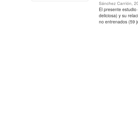
Sánchez Carrión
,
2
El presente estudi
deliciosa) y su rela
no entrenados (59 j