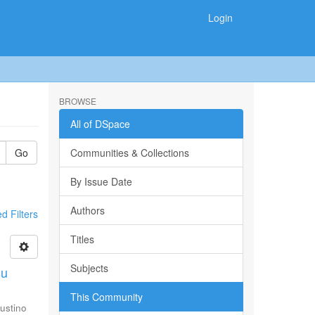
Login
BROWSE
All of DSpace
Go
Communities & Collections
By Issue Date
Authors
 Filters
Titles
Subjects
su
This Community
ustino