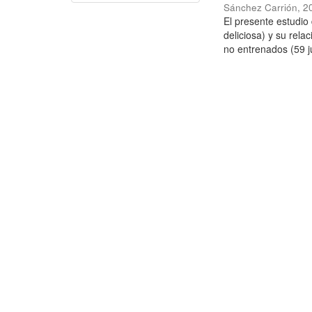
Sánchez Carrión
,
2
El presente estudi
deliciosa) y su rela
no entrenados (59 j