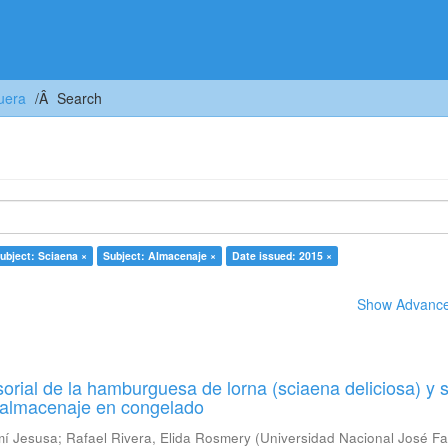
uera
Search
ubject: Sciaena ×
Subject: Almacenaje ×
Date issued: 2015 ×
Show Advanced
orial de la hamburguesa de lorna (sciaena deliciosa) y 
u almacenaje en congelado
mí Jesusa
;
Rafael Rivera, Elida Rosmery
(
Universidad Nacional José Fa