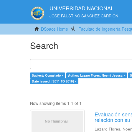
UNIVERSIDAD NACIONAL
JOSÉ FAUSTINO SANCHEZ CARRIÓN
DSpace Home
Facultad de Ingeniería Pesq
Search
Subject: Congelado ×
Author: Lazaro Flores, Noemí Jesusa ×
S
Date issued: [2011 TO 2019] ×
Now showing items 1-1 of 1
Evaluación sens
relación con s
Lazaro Flores, Noe