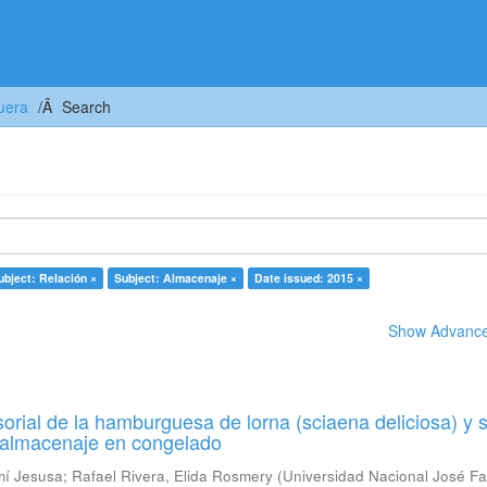
uera
Search
ubject: Relación ×
Subject: Almacenaje ×
Date issued: 2015 ×
Show Advanced
orial de la hamburguesa de lorna (sciaena deliciosa) y 
u almacenaje en congelado
mí Jesusa
;
Rafael Rivera, Elida Rosmery
(
Universidad Nacional José Fa