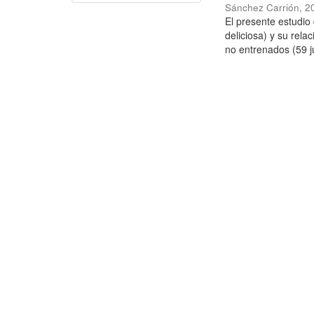
Sánchez Carrión
,
2
El presente estudi
deliciosa) y su rela
no entrenados (59 j