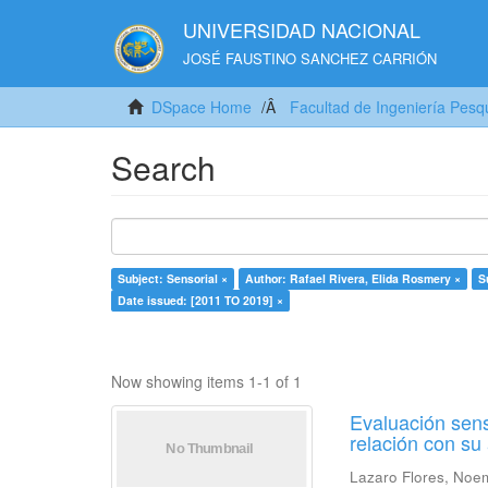
UNIVERSIDAD NACIONAL
JOSÉ FAUSTINO SANCHEZ CARRIÓN
DSpace Home
Facultad de Ingeniería Pesq
Search
Subject: Sensorial ×
Author: Rafael Rivera, Elida Rosmery ×
S
Date issued: [2011 TO 2019] ×
Now showing items 1-1 of 1
Evaluación sens
relación con s
Lazaro Flores, Noe