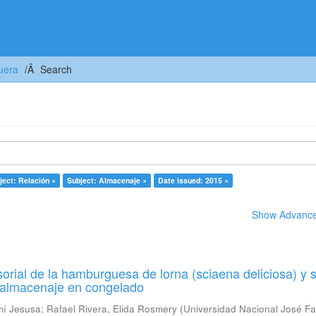
uera
Search
ject: Relación ×
Subject: Almacenaje ×
Date issued: 2015 ×
Show Advanced
orial de la hamburguesa de lorna (sciaena deliciosa) y 
u almacenaje en congelado
mí Jesusa
;
Rafael Rivera, Elida Rosmery
(
Universidad Nacional José Fa