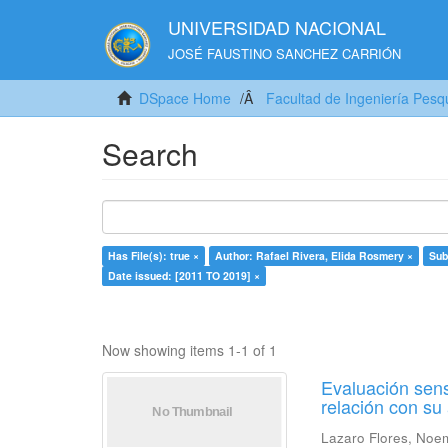
UNIVERSIDAD NACIONAL
JOSÉ FAUSTINO SANCHEZ CARRIÓN
DSpace Home
Facultad de Ingeniería Pesq
Search
Has File(s): true ×
Author: Rafael Rivera, Elida Rosmery ×
Sub
Date issued: [2011 TO 2019] ×
Now showing items 1-1 of 1
Evaluación sens
relación con s
Lazaro Flores, Noe