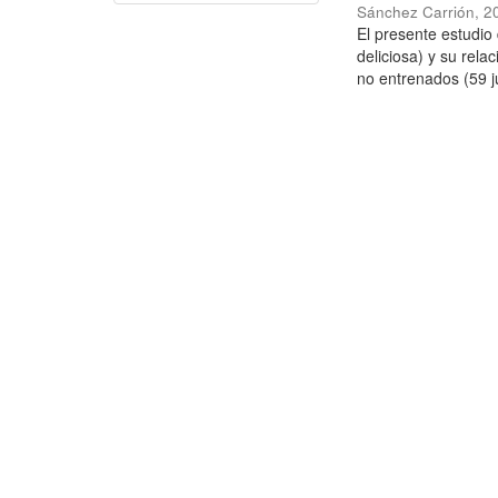
Sánchez Carrión
,
2
El presente estudi
deliciosa) y su rela
no entrenados (59 j