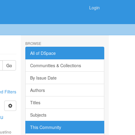
Login
BROWSE
All of DSpace
Go
Communities & Collections
By Issue Date
Authors
 Filters
Titles
Subjects
su
This Community
ustino