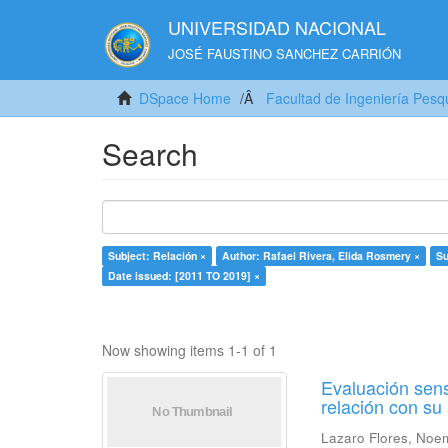
UNIVERSIDAD NACIONAL
JOSÉ FAUSTINO SANCHEZ CARRIÓN
DSpace Home
Facultad de Ingeniería Pesq
Search
Subject: Relación ×
Author: Rafael Rivera, Elida Rosmery ×
Su
Date issued: [2011 TO 2019] ×
Now showing items 1-1 of 1
Evaluación sens
relación con s
Lazaro Flores, Noe