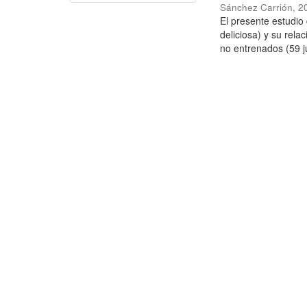
Sánchez Carrión
,
2
El presente estudi
deliciosa) y su rela
no entrenados (59 j