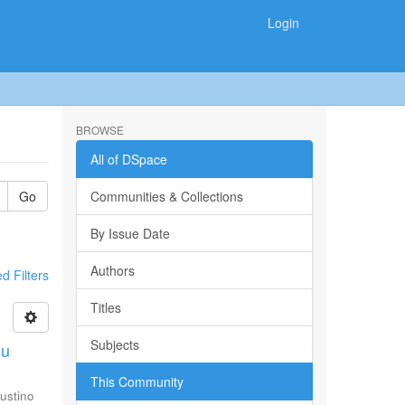
Login
BROWSE
All of DSpace
Go
Communities & Collections
By Issue Date
Authors
 Filters
Titles
Subjects
su
This Community
ustino