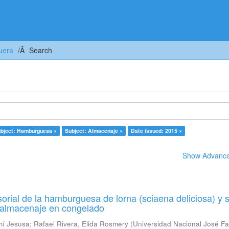
uera
Search
bject: Hamburguesa ×
Subject: Almacenaje ×
Date issued: 2015 ×
Show Advanced
orial de la hamburguesa de lorna (sciaena deliciosa) y 
u almacenaje en congelado
mí Jesusa
;
Rafael Rivera, Elida Rosmery
(
Universidad Nacional José Fa