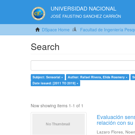
UNIVERSIDAD NACIONAL
JOSÉ FAUSTINO SANCHEZ CARRIÓN
DSpace Home
Facultad de Ingeniería Pesq
Search
Subject: Sensorial ×
Author: Rafael Rivera, Elida Rosmery ×
S
Date issued: [2011 TO 2019] ×
Now showing items 1-1 of 1
Evaluación sens
relación con s
Lazaro Flores, Noe