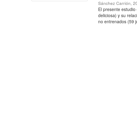
Sánchez Carrión
,
2
El presente estudi
deliciosa) y su rela
no entrenados (59 j