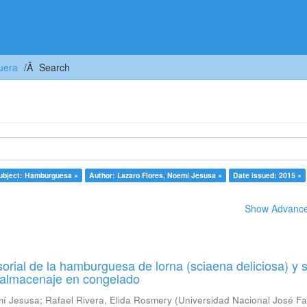
uera
Search
ubject: Hamburguesa ×
Author: Lazaro Flores, Noemí Jesusa ×
Date issued: 2015 ×
Show Advanced
orial de la hamburguesa de lorna (sciaena deliciosa) y 
u almacenaje en congelado
mí Jesusa
;
Rafael Rivera, Elida Rosmery
(
Universidad Nacional José Fa