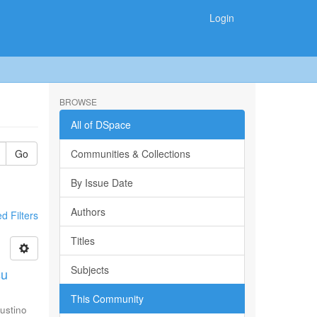
Login
BROWSE
All of DSpace
Go
Communities & Collections
By Issue Date
Authors
 Filters
Titles
Subjects
su
This Community
ustino