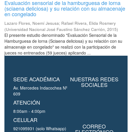
Evaluación sensorial de la hamburguesa de lorna
(sciaena deliciosa) y su relación con su almacenaje
en congelado
Lazaro Flores, Noemí Jesusa
;
Rafael Rivera, Elida Rosmery
(
Universidad Nacional José Faustino Sánchez Carrión
,
2015
)
El presente estudio denominado "Evaluación Sensorial de la
Hamburguesa de lorna (Sciaena deliciosa) y su relación con su
almacenaje en congelado" se realizó con la participación de
jueces no entrenados (59 jueces) aplicando ...
SEDE ACADÉMICA
NUESTRAS REDES
SOCIALES
Av. Mercedes Indacochea Nº
609
ATENCIÓN
8:00am - 4:00pm
CELULAR
CORREO
921095931 (solo Whatsapp)
ELECTRÓNICO