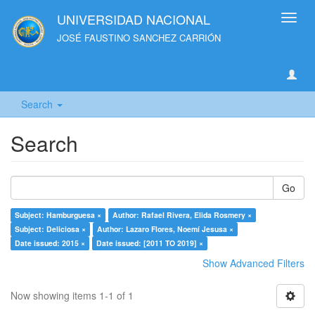
UNIVERSIDAD NACIONAL
Toggl
navig
JOSÉ FAUSTINO SANCHEZ CARRIÓN
Search
Search
Go
Subject: Hamburguesa ×
Author: Rafael Rivera, Elida Rosmery ×
Subject: Deliciosa ×
Author: Lazaro Flores, Noemí Jesusa ×
Date issued: 2015 ×
Date issued: [2011 TO 2019] ×
Show Advanced Filters
Now showing items 1-1 of 1