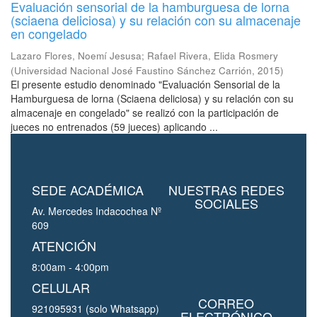
Evaluación sensorial de la hamburguesa de lorna
(sciaena deliciosa) y su relación con su almacenaje
en congelado
Lazaro Flores, Noemí Jesusa
;
Rafael Rivera, Elida Rosmery
(
Universidad Nacional José Faustino Sánchez Carrión
,
2015
)
El presente estudio denominado "Evaluación Sensorial de la
Hamburguesa de lorna (Sciaena deliciosa) y su relación con su
almacenaje en congelado" se realizó con la participación de
jueces no entrenados (59 jueces) aplicando ...
SEDE ACADÉMICA
NUESTRAS REDES
SOCIALES
Av. Mercedes Indacochea Nº
609
ATENCIÓN
8:00am - 4:00pm
CELULAR
CORREO
921095931 (solo Whatsapp)
ELECTRÓNICO