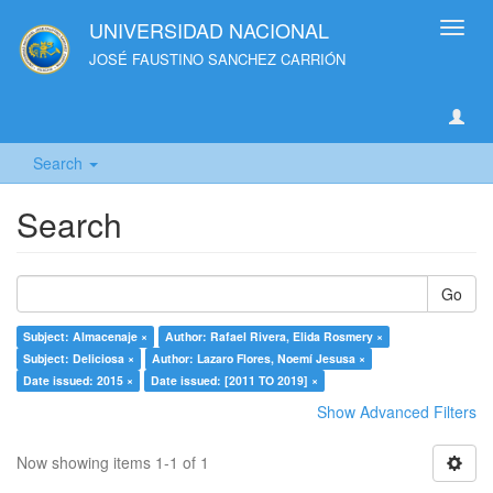
UNIVERSIDAD NACIONAL
Toggl
navig
JOSÉ FAUSTINO SANCHEZ CARRIÓN
Search
Search
Go
Subject: Almacenaje ×
Author: Rafael Rivera, Elida Rosmery ×
Subject: Deliciosa ×
Author: Lazaro Flores, Noemí Jesusa ×
Date issued: 2015 ×
Date issued: [2011 TO 2019] ×
Show Advanced Filters
Now showing items 1-1 of 1