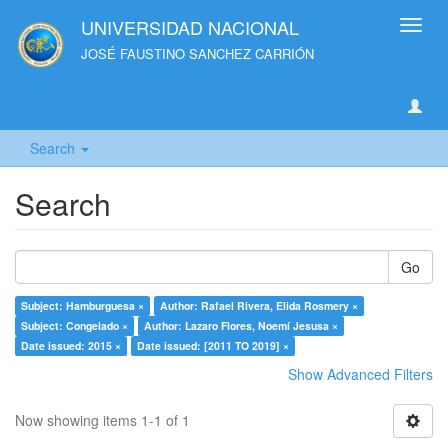
UNIVERSIDAD NACIONAL
Toggl
navig
JOSÉ FAUSTINO SANCHEZ CARRIÓN
Search
Search
Go
Subject: Hamburguesa ×
Author: Rafael Rivera, Elida Rosmery ×
Subject: Congelado ×
Author: Lazaro Flores, Noemí Jesusa ×
Date issued: 2015 ×
Date issued: [2011 TO 2019] ×
Show Advanced Filters
Now showing items 1-1 of 1