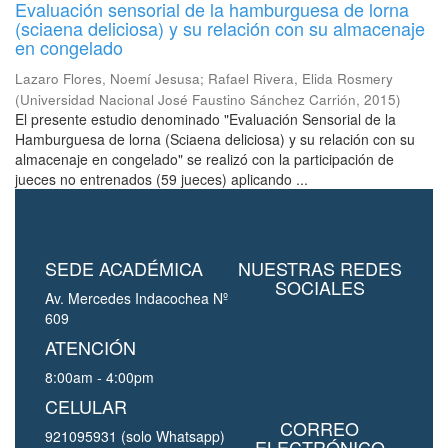
Evaluación sensorial de la hamburguesa de lorna
(sciaena deliciosa) y su relación con su almacenaje
en congelado
Lazaro Flores, Noemí Jesusa
;
Rafael Rivera, Elida Rosmery
(
Universidad Nacional José Faustino Sánchez Carrión
,
2015
)
El presente estudio denominado "Evaluación Sensorial de la
Hamburguesa de lorna (Sciaena deliciosa) y su relación con su
almacenaje en congelado" se realizó con la participación de
jueces no entrenados (59 jueces) aplicando ...
SEDE ACADÉMICA
NUESTRAS REDES
SOCIALES
Av. Mercedes Indacochea Nº
609
ATENCIÓN
8:00am - 4:00pm
CELULAR
CORREO
921095931 (solo Whatsapp)
ELECTRÓNICO