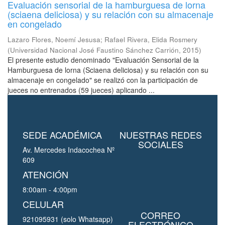
Evaluación sensorial de la hamburguesa de lorna
(sciaena deliciosa) y su relación con su almacenaje
en congelado
Lazaro Flores, Noemí Jesusa
;
Rafael Rivera, Elida Rosmery
(
Universidad Nacional José Faustino Sánchez Carrión
,
2015
)
El presente estudio denominado "Evaluación Sensorial de la
Hamburguesa de lorna (Sciaena deliciosa) y su relación con su
almacenaje en congelado" se realizó con la participación de
jueces no entrenados (59 jueces) aplicando ...
SEDE ACADÉMICA
NUESTRAS REDES
SOCIALES
Av. Mercedes Indacochea Nº
609
ATENCIÓN
8:00am - 4:00pm
CELULAR
CORREO
921095931 (solo Whatsapp)
ELECTRÓNICO