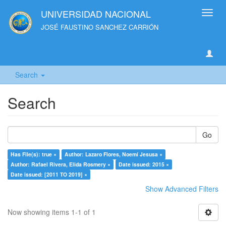
UNIVERSIDAD NACIONAL
Toggl
navig
JOSÉ FAUSTINO SANCHEZ CARRIÓN
Search
Search
Go
Has File(s): true ×
Author: Lazaro Flores, Noemí Jesusa ×
Author: Rafael Rivera, Elida Rosmery ×
Date issued: 2015 ×
Date issued: [2011 TO 2019] ×
Show Advanced Filters
Now showing items 1-1 of 1