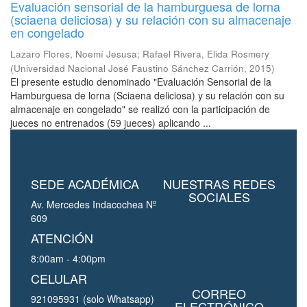
Evaluación sensorial de la hamburguesa de lorna
(sciaena deliciosa) y su relación con su almacenaje
en congelado
Lazaro Flores, Noemí Jesusa
;
Rafael Rivera, Elida Rosmery
(
Universidad Nacional José Faustino Sánchez Carrión
,
2015
)
El presente estudio denominado "Evaluación Sensorial de la
Hamburguesa de lorna (Sciaena deliciosa) y su relación con su
almacenaje en congelado" se realizó con la participación de
jueces no entrenados (59 jueces) aplicando ...
SEDE ACADÉMICA
NUESTRAS REDES
SOCIALES
Av. Mercedes Indacochea Nº
609
ATENCIÓN
8:00am - 4:00pm
CELULAR
CORREO
921095931 (solo Whatsapp)
ELECTRÓNICO