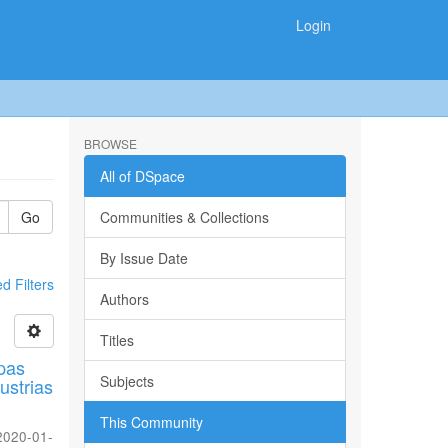
Login
BROWSE
All of DSpace
Go
Communities & Collections
By Issue Date
 Filters
Authors
Titles
opas
Subjects
ustrias
This Community
2020-01-