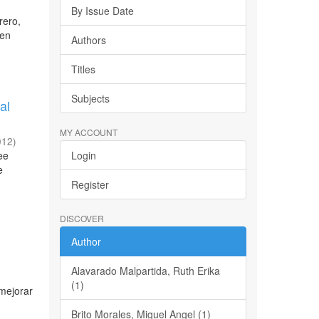
By Issue Date
rero,
 en
Authors
Titles
Subjects
al
MY ACCOUNT
012
)
ee
Login
e
Register
DISCOVER
Author
Alavarado Malpartida, Ruth Erika
(1)
mejorar
Brito Morales, Miguel Angel (1)