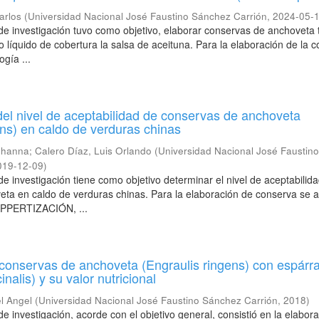
arlos
(
Universidad Nacional José Faustino Sánchez Carrión
,
2024-05-
 de investigación tuvo como objetivo, elaborar conservas de anchoveta 
o líquido de cobertura la salsa de aceituna. Para la elaboración de la 
ogía ...
el nivel de aceptabilidad de conservas de anchoveta
ens) en caldo de verduras chinas
ohanna
;
Calero Díaz, Luis Orlando
(
Universidad Nacional José Faustin
019-12-09
)
de investigación tiene como objetivo determinar el nivel de aceptabilid
ta en caldo de verduras chinas. Para la elaboración de conserva se ap
APPERTIZACIÓN, ...
conservas de anchoveta (Engraulis ringens) con espárr
inalis) y su valor nutricional
el Angel
(
Universidad Nacional José Faustino Sánchez Carrión
,
2018
)
de investigación, acorde con el objetivo general, consistió en la elabor