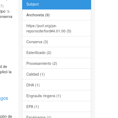
Subject
17
)
tipo ¼
Anchoveta (9)
conserva
https://purl.org/pe-
repo/ocde/ford#4.01.00 (5)
Conserva (3)
Esterilizado (2)
o
Procesamiento (2)
ad de
licó la
Calidad (1)
DHA (1)
Engraulis ringens (1)
agos
EPA (1)
ación de
Espárragos (1)