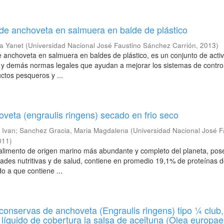
de anchoveta en salmuera en balde de plástico
ia Yanet
(
Universidad Nacional José Faustino Sánchez Carrión
,
2013
)
 anchoveta en salmuera en baldes de plástico, es un conjunto de acti
y y demás normas legales que ayudan a mejorar los sistemas de control
ctos pesqueros y ...
veta (engraulis ringens) secado en frio seco
 Ivan
;
Sanchez Gracia, Maria Magdalena
(
Universidad Nacional José F
011
)
 alimento de origen marino más abundante y completo del planeta, pos
ades nutritivas y de salud, contiene en promedio 19,1% de proteínas d
do a que contiene ...
conservas de anchoveta (Engraulis ringens) tipo ¼ club,
 líquido de cobertura la salsa de aceituna (Olea europaea