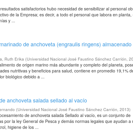
resultados satisfactorios hubo necesidad de sensibilizar al personal ob
ectivo de la Empresa; es decir, a todo el personal que labora en planta,
ías y ...
marinado de anchoveta (engraulis ringens) almacenado 
e
a, Ruth Erika
(
Universidad Nacional José Faustino Sánchez Carrión
,
2
 alimento de origen marino más abundante y completo del planeta, pos
ades nutritivas y beneficios para salud, contiene en promedio 19,1% d
or biológico debido a ...
e anchoveta salada sellado al vacío
Fernando
(
Universidad Nacional José Faustino Sánchez Carrión
,
2013
)
rocesamiento de anchoveta salada Sellado al vacío, es un conjunto de
das por la ley General de Pesca y demás normas legales que ayudan a 
ol, higiene de los ...