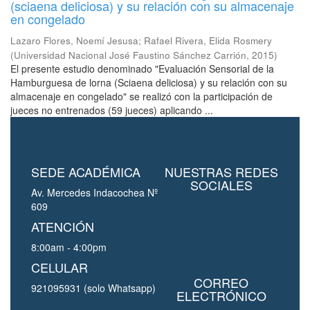
(sciaena deliciosa) y su relación con su almacenaje
en congelado
Lazaro Flores, Noemí Jesusa
;
Rafael Rivera, Elida Rosmery
(
Universidad Nacional José Faustino Sánchez Carrión
,
2015
)
El presente estudio denominado "Evaluación Sensorial de la
Hamburguesa de lorna (Sciaena deliciosa) y su relación con su
almacenaje en congelado" se realizó con la participación de
jueces no entrenados (59 jueces) aplicando ...
SEDE ACADÉMICA
NUESTRAS REDES
SOCIALES
Av. Mercedes Indacochea Nº
609
ATENCIÓN
8:00am - 4:00pm
CELULAR
CORREO
921095931 (solo Whatsapp)
ELECTRÓNICO