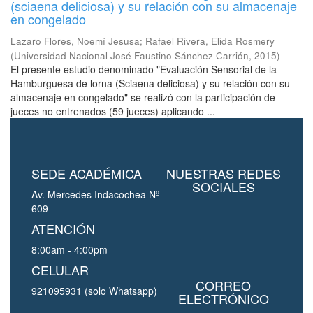
(sciaena deliciosa) y su relación con su almacenaje
en congelado
Lazaro Flores, Noemí Jesusa
;
Rafael Rivera, Elida Rosmery
(
Universidad Nacional José Faustino Sánchez Carrión
,
2015
)
El presente estudio denominado "Evaluación Sensorial de la
Hamburguesa de lorna (Sciaena deliciosa) y su relación con su
almacenaje en congelado" se realizó con la participación de
jueces no entrenados (59 jueces) aplicando ...
SEDE ACADÉMICA
NUESTRAS REDES
SOCIALES
Av. Mercedes Indacochea Nº
609
ATENCIÓN
8:00am - 4:00pm
CELULAR
CORREO
921095931 (solo Whatsapp)
ELECTRÓNICO