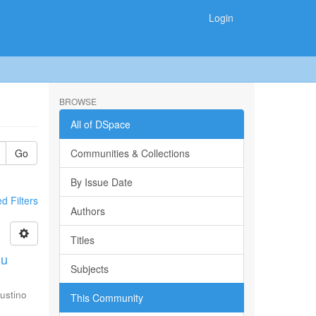
Login
BROWSE
All of DSpace
Go
Communities & Collections
By Issue Date
 Filters
Authors
Titles
su
Subjects
ustino
This Community