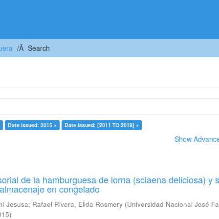
uera
Search
Date issued: 2015 ×
Date issued: [2011 TO 2019] ×
Show Advanced
orial de la hamburguesa de lorna (sciaena deliciosa) y 
u almacenaje en congelado
mí Jesusa
;
Rafael Rivera, Elida Rosmery
(
Universidad Nacional José Fa
015
)