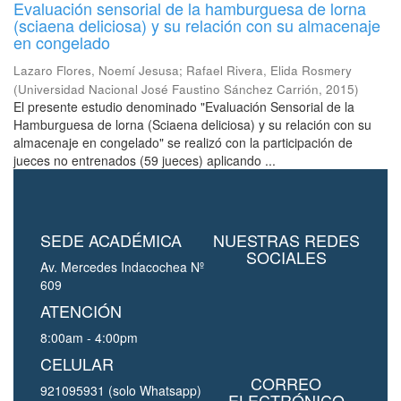
Evaluación sensorial de la hamburguesa de lorna
(sciaena deliciosa) y su relación con su almacenaje
en congelado
Lazaro Flores, Noemí Jesusa
;
Rafael Rivera, Elida Rosmery
(
Universidad Nacional José Faustino Sánchez Carrión
,
2015
)
El presente estudio denominado "Evaluación Sensorial de la
Hamburguesa de lorna (Sciaena deliciosa) y su relación con su
almacenaje en congelado" se realizó con la participación de
jueces no entrenados (59 jueces) aplicando ...
SEDE ACADÉMICA
NUESTRAS REDES
SOCIALES
Av. Mercedes Indacochea Nº
609
ATENCIÓN
8:00am - 4:00pm
CELULAR
CORREO
921095931 (solo Whatsapp)
ELECTRÓNICO