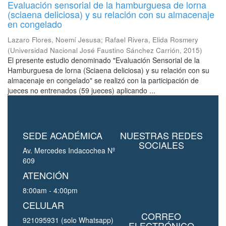
Evaluación sensorial de la hamburguesa de lorna
(sciaena deliciosa) y su relación con su almacenaje
en congelado
Lazaro Flores, Noemí Jesusa
;
Rafael Rivera, Elida Rosmery
(
Universidad Nacional José Faustino Sánchez Carrión
,
2015
)
El presente estudio denominado "Evaluación Sensorial de la
Hamburguesa de lorna (Sciaena deliciosa) y su relación con su
almacenaje en congelado" se realizó con la participación de
jueces no entrenados (59 jueces) aplicando ...
SEDE ACADÉMICA
NUESTRAS REDES
SOCIALES
Av. Mercedes Indacochea Nº
609
ATENCIÓN
8:00am - 4:00pm
CELULAR
CORREO
921095931 (solo Whatsapp)
ELECTRÓNICO