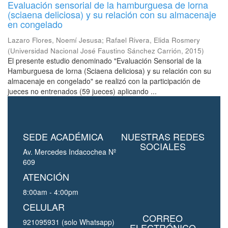
Evaluación sensorial de la hamburguesa de lorna
(sciaena deliciosa) y su relación con su almacenaje
en congelado
Lazaro Flores, Noemí Jesusa
;
Rafael Rivera, Elida Rosmery
(
Universidad Nacional José Faustino Sánchez Carrión
,
2015
)
El presente estudio denominado "Evaluación Sensorial de la
Hamburguesa de lorna (Sciaena deliciosa) y su relación con su
almacenaje en congelado" se realizó con la participación de
jueces no entrenados (59 jueces) aplicando ...
SEDE ACADÉMICA
NUESTRAS REDES
SOCIALES
Av. Mercedes Indacochea Nº
609
ATENCIÓN
8:00am - 4:00pm
CELULAR
CORREO
921095931 (solo Whatsapp)
ELECTRÓNICO