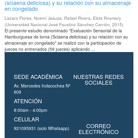
(sciaena deliciosa) y su relación con su almacenaje
en congelado
Lazaro Flores, Noemí Jesusa
;
Rafael Rivera, Elida Rosmery
(
Universidad Nacional José Faustino Sánchez Carrión
,
2015
)
El presente estudio denominado "Evaluación Sensorial de la
Hamburguesa de lorna (Sciaena deliciosa) y su relación con su
almacenaje en congelado" se realizó con la participación de
jueces no entrenados (59 jueces) aplicando ...
SEDE ACADÉMICA
NUESTRAS REDES
SOCIALES
Av. Mercedes Indacochea Nº
609
ATENCIÓN
8:00am - 4:00pm
CELULAR
CORREO
921095931 (solo Whatsapp)
ELECTRÓNICO