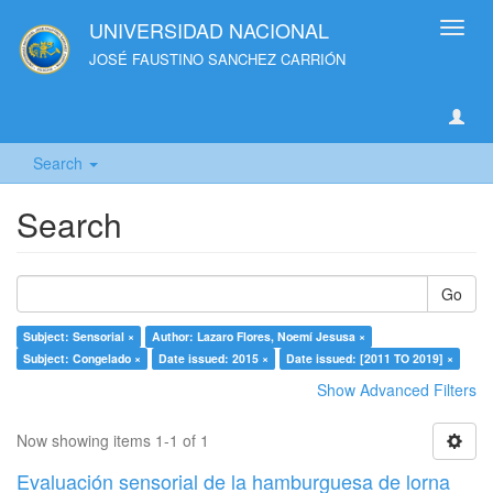
UNIVERSIDAD NACIONAL
Toggl
navig
JOSÉ FAUSTINO SANCHEZ CARRIÓN
Search
Search
Go
Subject: Sensorial ×
Author: Lazaro Flores, Noemí Jesusa ×
Subject: Congelado ×
Date issued: 2015 ×
Date issued: [2011 TO 2019] ×
Show Advanced Filters
Now showing items 1-1 of 1
Evaluación sensorial de la hamburguesa de lorna