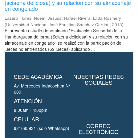
(sciaena deliciosa) y su relación con su almacenaje
en congelado
Lazaro Flores, Noemí Jesusa
;
Rafael Rivera, Elida Rosmery
(
Universidad Nacional José Faustino Sánchez Carrión
,
2015
)
El presente estudio denominado "Evaluación Sensorial de la
Hamburguesa de lorna (Sciaena deliciosa) y su relación con su
almacenaje en congelado" se realizó con la participación de
jueces no entrenados (59 jueces) aplicando ...
SEDE ACADÉMICA
NUESTRAS REDES
SOCIALES
Av. Mercedes Indacochea Nº
609
ATENCIÓN
8:00am - 4:00pm
CELULAR
CORREO
921095931 (solo Whatsapp)
ELECTRÓNICO