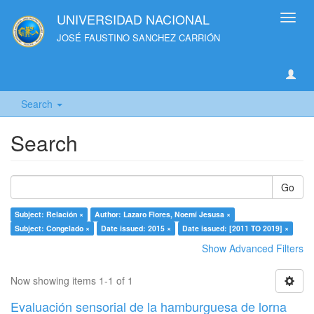
UNIVERSIDAD NACIONAL
Toggl
navig
JOSÉ FAUSTINO SANCHEZ CARRIÓN
Search
Search
Go
Subject: Relación ×
Author: Lazaro Flores, Noemí Jesusa ×
Subject: Congelado ×
Date issued: 2015 ×
Date issued: [2011 TO 2019] ×
Show Advanced Filters
Now showing items 1-1 of 1
Evaluación sensorial de la hamburguesa de lorna