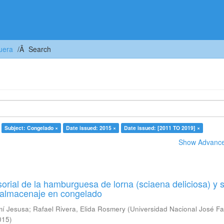
uera
Search
Subject: Congelado ×
Date issued: 2015 ×
Date issued: [2011 TO 2019] ×
Show Advanced
orial de la hamburguesa de lorna (sciaena deliciosa) y 
u almacenaje en congelado
mí Jesusa
;
Rafael Rivera, Elida Rosmery
(
Universidad Nacional José Fa
015
)