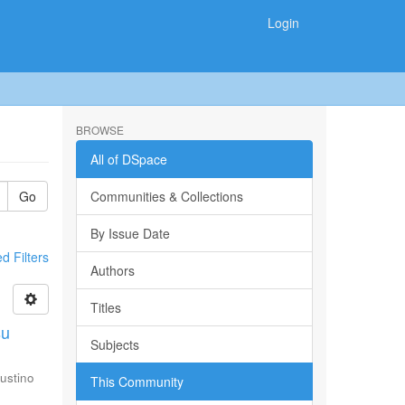
Login
BROWSE
All of DSpace
Go
Communities & Collections
By Issue Date
 Filters
Authors
Titles
su
Subjects
ustino
This Community