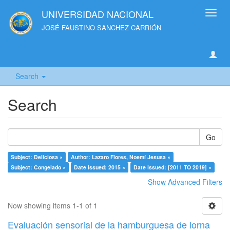
UNIVERSIDAD NACIONAL
Toggl
navig
JOSÉ FAUSTINO SANCHEZ CARRIÓN
Search
Search
Go
Subject: Deliciosa ×
Author: Lazaro Flores, Noemí Jesusa ×
Subject: Congelado ×
Date issued: 2015 ×
Date issued: [2011 TO 2019] ×
Show Advanced Filters
Now showing items 1-1 of 1
Evaluación sensorial de la hamburguesa de lorna