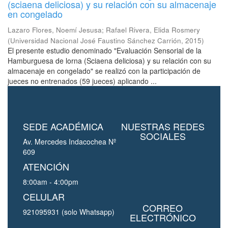
(sciaena deliciosa) y su relación con su almacenaje
en congelado
Lazaro Flores, Noemí Jesusa
;
Rafael Rivera, Elida Rosmery
(
Universidad Nacional José Faustino Sánchez Carrión
,
2015
)
El presente estudio denominado "Evaluación Sensorial de la
Hamburguesa de lorna (Sciaena deliciosa) y su relación con su
almacenaje en congelado" se realizó con la participación de
jueces no entrenados (59 jueces) aplicando ...
SEDE ACADÉMICA
NUESTRAS REDES
SOCIALES
Av. Mercedes Indacochea Nº
609
ATENCIÓN
8:00am - 4:00pm
CELULAR
CORREO
921095931 (solo Whatsapp)
ELECTRÓNICO