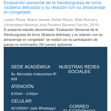
Evaluación sensorial de la hamburguesa de lorna
(sciaena deliciosa) y su relación con su almacenaje
en congelado
Lazaro Flores, Noemí Jesusa
;
Rafael Rivera, Elida Rosmery
(
Universidad Nacional José Faustino Sánchez Carrión
,
2015
)
El presente estudio denominado "Evaluación Sensorial de la
Hamburguesa de lorna (Sciaena deliciosa) y su relación con su
almacenaje en congelado" se realizó con la participación de
jueces no entrenados (59 jueces) aplicando ...
SEDE ACADÉMICA
NUESTRAS REDES
SOCIALES
Av. Mercedes Indacochea Nº
609
ATENCIÓN
8:00am - 4:00pm
CELULAR
CORREO
921095931 (solo Whatsapp)
ELECTRÓNICO