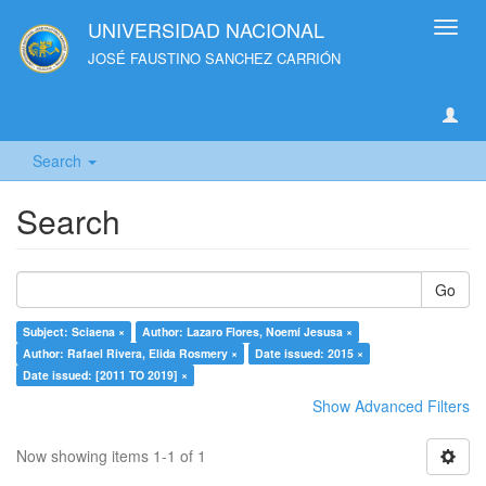
UNIVERSIDAD NACIONAL
Toggl
navig
JOSÉ FAUSTINO SANCHEZ CARRIÓN
Search
Search
Go
Subject: Sciaena ×
Author: Lazaro Flores, Noemí Jesusa ×
Author: Rafael Rivera, Elida Rosmery ×
Date issued: 2015 ×
Date issued: [2011 TO 2019] ×
Show Advanced Filters
Now showing items 1-1 of 1