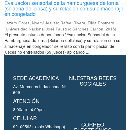
Evaluación sensorial de la hamburguesa de lorna
(sciaena deliciosa) y su relación con su almacenaje
en congelado
Lazaro Flores, Noemí Jesusa
;
Rafael Rivera, Elida Rosmery
(
Universidad Nacional José Faustino Sánchez Carrión
,
2015
)
El presente estudio denominado "Evaluación Sensorial de la
Hamburguesa de lorna (Sciaena deliciosa) y su relación con su
almacenaje en congelado" se realizó con la participación de
jueces no entrenados (59 jueces) aplicando ...
SEDE ACADÉMICA
NUESTRAS REDES
SOCIALES
Av. Mercedes Indacochea Nº
609
ATENCIÓN
8:00am - 4:00pm
CELULAR
CORREO
921095931 (solo Whatsapp)
ELECTRÓNICO