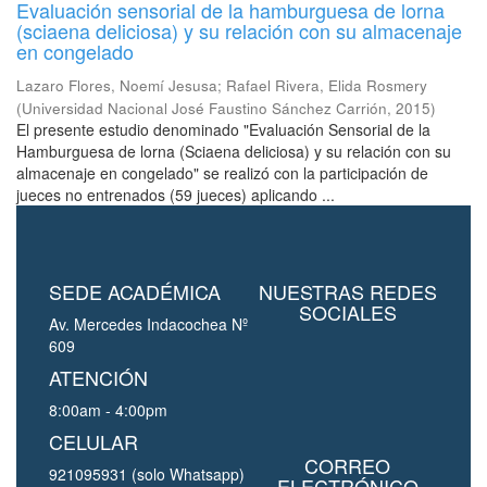
Evaluación sensorial de la hamburguesa de lorna
(sciaena deliciosa) y su relación con su almacenaje
en congelado
Lazaro Flores, Noemí Jesusa
;
Rafael Rivera, Elida Rosmery
(
Universidad Nacional José Faustino Sánchez Carrión
,
2015
)
El presente estudio denominado "Evaluación Sensorial de la
Hamburguesa de lorna (Sciaena deliciosa) y su relación con su
almacenaje en congelado" se realizó con la participación de
jueces no entrenados (59 jueces) aplicando ...
SEDE ACADÉMICA
NUESTRAS REDES
SOCIALES
Av. Mercedes Indacochea Nº
609
ATENCIÓN
8:00am - 4:00pm
CELULAR
CORREO
921095931 (solo Whatsapp)
ELECTRÓNICO