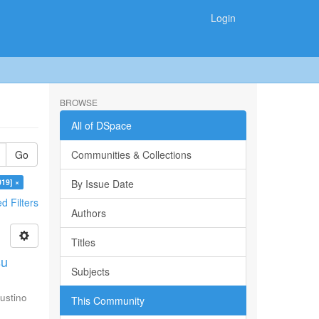
Login
BROWSE
All of DSpace
Go
Communities & Collections
019] ×
By Issue Date
 Filters
Authors
Titles
su
Subjects
ustino
This Community