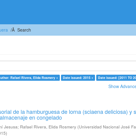
uera
Search
uthor: Rafael Rivera, Elida Rosmery ×
Date issued: 2015 ×
Date issued: [2011 TO 2
Show Advanced
orial de la hamburguesa de lorna (sciaena deliciosa) y 
u almacenaje en congelado
mí Jesusa
;
Rafael Rivera, Elida Rosmery
(
Universidad Nacional José Fa
015
)