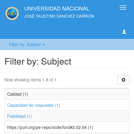
UNIVERSIDAD NACIONAL
Toggl
navig
JOSÉ FAUSTINO SANCHEZ CARRIÓN
Filter by: Subject
Filter by: Subject
Now showing items 1-8 of 1
Calidad (1)
Capacidad de respuesta (1)
Fiabilidad (1)
https://purl.org/pe-repo/ocde/ford#2.02.04 (1)