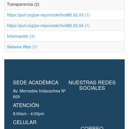
Transparencia (2)
https://purl.org/pe-repo/ocde/ford#2.02.03 (1)
https://purl.org/pe-repo/ocde/ford#2.02.04 (1)
Información (1)
Sistema Web (1)
SEDE ACADÉMICA
NUESTRAS REDES
SOCIALES
Av. Mercedes Indacochea Nº
609
ATENCIÓN
8:00am - 4:00pm
CELULAR
CORREO