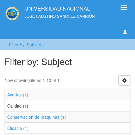
UNIVERSIDAD NACIONAL
Toggl
navig
JOSÉ FAUSTINO SANCHEZ CARRIÓN
Filter by: Subject
Filter by: Subject
Now showing items 1-10 of 1
Averías (1)
Calidad (1)
Conservación de máquinas (1)
Eficacia (1)