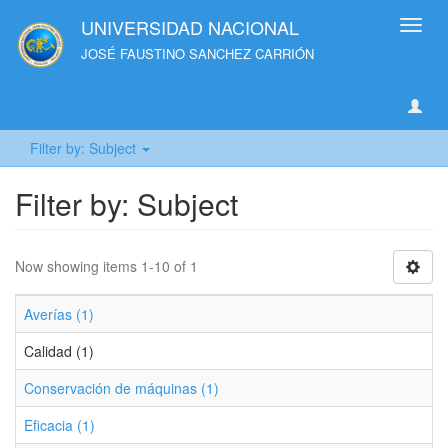
UNIVERSIDAD NACIONAL
Toggl
navig
JOSÉ FAUSTINO SANCHEZ CARRIÓN
Filter by: Subject
Filter by: Subject
Now showing items 1-10 of 1
Averías (1)
Calidad (1)
Conservación de máquinas (1)
Eficacia (1)