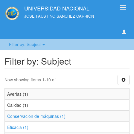
UNIVERSIDAD NACIONAL
Toggl
navig
JOSÉ FAUSTINO SANCHEZ CARRIÓN
Filter by: Subject
Filter by: Subject
Now showing items 1-10 of 1
Averías (1)
Calidad (1)
Conservación de máquinas (1)
Eficacia (1)