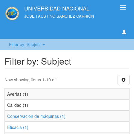
UNIVERSIDAD NACIONAL
Toggl
navig
JOSÉ FAUSTINO SANCHEZ CARRIÓN
Filter by: Subject
Filter by: Subject
Now showing items 1-10 of 1
Averías (1)
Calidad (1)
Conservación de máquinas (1)
Eficacia (1)