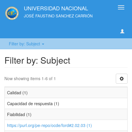
UNIVERSIDAD NACIONAL
Toggl
navig
JOSÉ FAUSTINO SANCHEZ CARRIÓN
Filter by: Subject
Filter by: Subject
Now showing items 1-6 of 1
Calidad (1)
Capacidad de respuesta (1)
Fiabilidad (1)
https://purl.org/pe-repo/ocde/ford#2.02.03 (1)