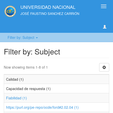
UNIVERSIDAD NACIONAL
Toggl
navig
JOSÉ FAUSTINO SANCHEZ CARRIÓN
Filter by: Subject
Filter by: Subject
Now showing items 1-8 of 1
Calidad (1)
Capacidad de respuesta (1)
Fiabilidad (1)
https://purl.org/pe-repo/ocde/ford#2.02.04 (1)