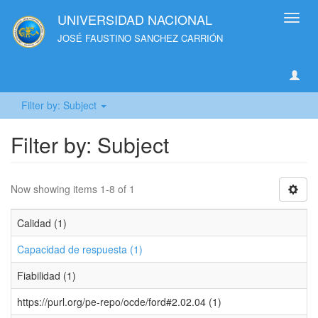
UNIVERSIDAD NACIONAL
Toggl
navig
JOSÉ FAUSTINO SANCHEZ CARRIÓN
Filter by: Subject
Filter by: Subject
Now showing items 1-8 of 1
Calidad (1)
Capacidad de respuesta (1)
Fiabilidad (1)
https://purl.org/pe-repo/ocde/ford#2.02.04 (1)