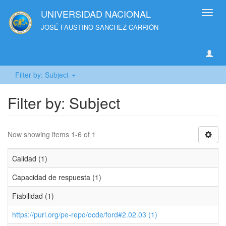
UNIVERSIDAD NACIONAL
Toggl
navig
JOSÉ FAUSTINO SANCHEZ CARRIÓN
Filter by: Subject
Filter by: Subject
Now showing items 1-6 of 1
Calidad (1)
Capacidad de respuesta (1)
Fiabilidad (1)
https://purl.org/pe-repo/ocde/ford#2.02.03 (1)