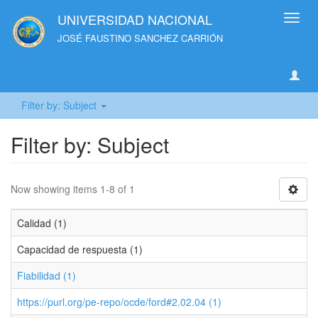
UNIVERSIDAD NACIONAL
Toggl
navig
JOSÉ FAUSTINO SANCHEZ CARRIÓN
Filter by: Subject
Filter by: Subject
Now showing items 1-8 of 1
Calidad (1)
Capacidad de respuesta (1)
Fiabilidad (1)
https://purl.org/pe-repo/ocde/ford#2.02.04 (1)