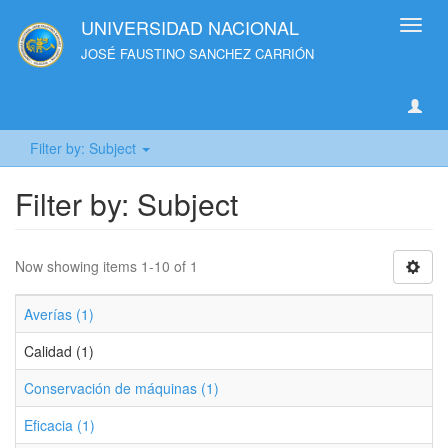
UNIVERSIDAD NACIONAL
Toggl
navig
JOSÉ FAUSTINO SANCHEZ CARRIÓN
Filter by: Subject
Filter by: Subject
Now showing items 1-10 of 1
Averías (1)
Calidad (1)
Conservación de máquinas (1)
Eficacia (1)