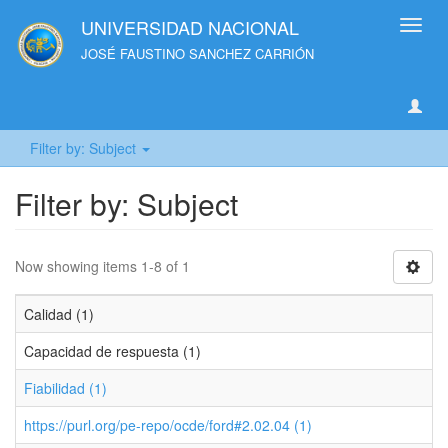
UNIVERSIDAD NACIONAL
Toggl
navig
JOSÉ FAUSTINO SANCHEZ CARRIÓN
Filter by: Subject
Filter by: Subject
Now showing items 1-8 of 1
Calidad (1)
Capacidad de respuesta (1)
Fiabilidad (1)
https://purl.org/pe-repo/ocde/ford#2.02.04 (1)