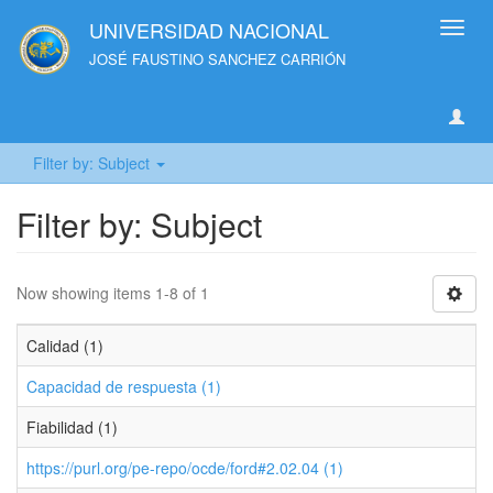
UNIVERSIDAD NACIONAL
Toggl
navig
JOSÉ FAUSTINO SANCHEZ CARRIÓN
Filter by: Subject
Filter by: Subject
Now showing items 1-8 of 1
Calidad (1)
Capacidad de respuesta (1)
Fiabilidad (1)
https://purl.org/pe-repo/ocde/ford#2.02.04 (1)