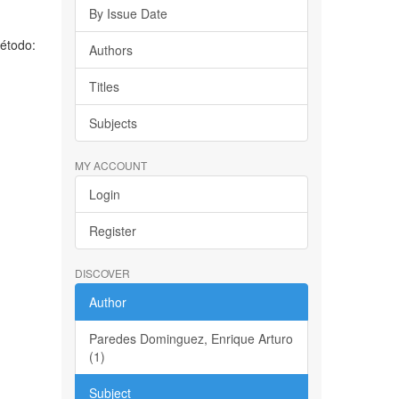
By Issue Date
Método:
Authors
Titles
Subjects
MY ACCOUNT
Login
Register
DISCOVER
Author
Paredes Dominguez, Enrique Arturo
(1)
Subject