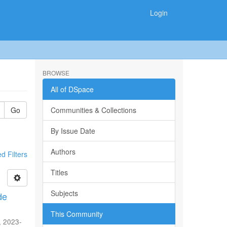
Login
BROWSE
All of DSpace
Go
Communities & Collections
By Issue Date
Authors
 Filters
Titles
Subjects
de
This Community
,
2023-