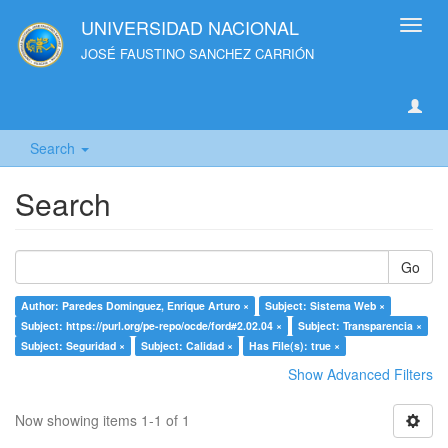
UNIVERSIDAD NACIONAL
Toggl
navig
JOSÉ FAUSTINO SANCHEZ CARRIÓN
Search
Search
Go
Author: Paredes Dominguez, Enrique Arturo ×
Subject: Sistema Web ×
Subject: https://purl.org/pe-repo/ocde/ford#2.02.04 ×
Subject: Transparencia ×
Subject: Seguridad ×
Subject: Calidad ×
Has File(s): true ×
Show Advanced Filters
Now showing items 1-1 of 1