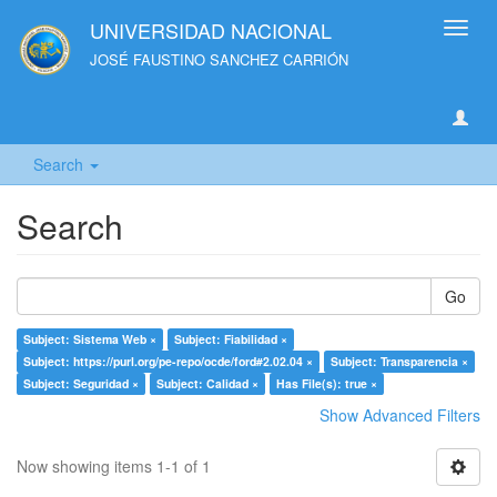
UNIVERSIDAD NACIONAL
Toggl
navig
JOSÉ FAUSTINO SANCHEZ CARRIÓN
Search
Search
Go
Subject: Sistema Web ×
Subject: Fiabilidad ×
Subject: https://purl.org/pe-repo/ocde/ford#2.02.04 ×
Subject: Transparencia ×
Subject: Seguridad ×
Subject: Calidad ×
Has File(s): true ×
Show Advanced Filters
Now showing items 1-1 of 1