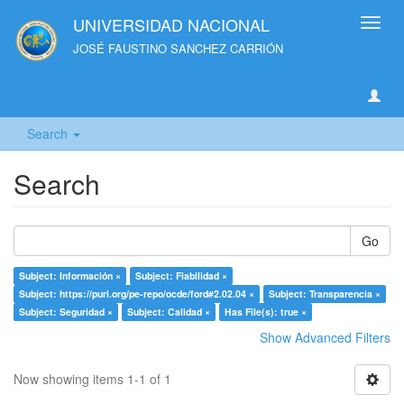
UNIVERSIDAD NACIONAL
Toggl
navig
JOSÉ FAUSTINO SANCHEZ CARRIÓN
Search
Search
Go
Subject: Información ×
Subject: Fiabilidad ×
Subject: https://purl.org/pe-repo/ocde/ford#2.02.04 ×
Subject: Transparencia ×
Subject: Seguridad ×
Subject: Calidad ×
Has File(s): true ×
Show Advanced Filters
Now showing items 1-1 of 1