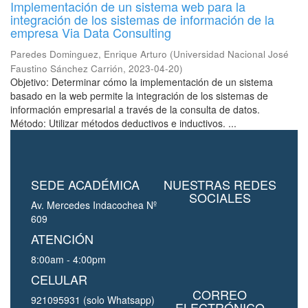
Implementación de un sistema web para la
integración de los sistemas de información de la
empresa Via Data Consulting
Paredes Dominguez, Enrique Arturo
(
Universidad Nacional José
Faustino Sánchez Carrión
,
2023-04-20
)
Objetivo: Determinar cómo la implementación de un sistema
basado en la web permite la integración de los sistemas de
información empresarial a través de la consulta de datos.
Método: Utilizar métodos deductivos e inductivos. ...
SEDE ACADÉMICA
NUESTRAS REDES
SOCIALES
Av. Mercedes Indacochea Nº
609
ATENCIÓN
8:00am - 4:00pm
CELULAR
CORREO
921095931 (solo Whatsapp)
ELECTRÓNICO