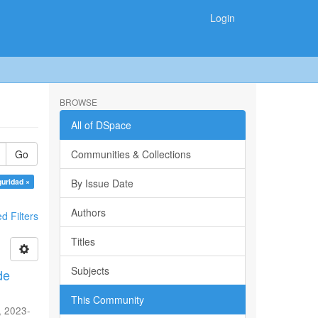
Login
BROWSE
All of DSpace
Go
Communities & Collections
guridad ×
By Issue Date
Authors
 Filters
Titles
Subjects
de
This Community
,
2023-