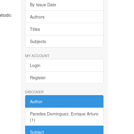
By Issue Date
Método:
Authors
Titles
Subjects
MY ACCOUNT
Login
Register
DISCOVER
Author
Paredes Dominguez, Enrique Arturo
(1)
Subject