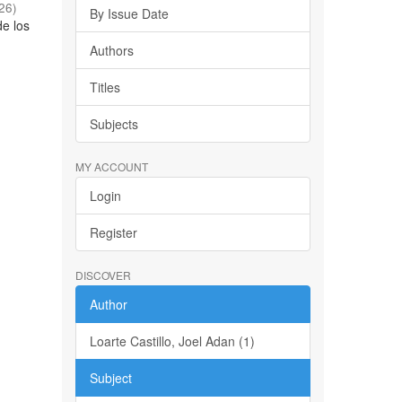
26
)
By Issue Date
de los
o
Authors
Titles
Subjects
MY ACCOUNT
Login
Register
DISCOVER
Author
Loarte Castillo, Joel Adan (1)
Subject