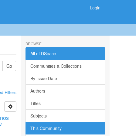
Login
BROWSE
All of DSpace
Go
Communities & Collections
By Issue Date
Authors
 Filters
Titles
Subjects
mnos
e
This Community