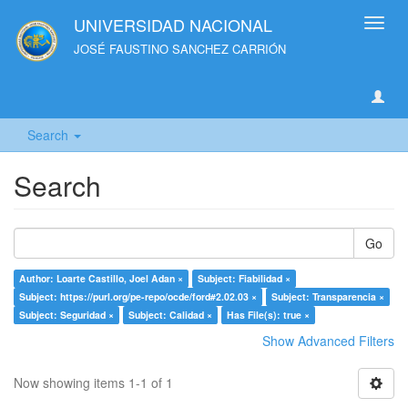
UNIVERSIDAD NACIONAL
Toggl
navig
JOSÉ FAUSTINO SANCHEZ CARRIÓN
Search
Search
Go
Author: Loarte Castillo, Joel Adan ×
Subject: Fiabilidad ×
Subject: https://purl.org/pe-repo/ocde/ford#2.02.03 ×
Subject: Transparencia ×
Subject: Seguridad ×
Subject: Calidad ×
Has File(s): true ×
Show Advanced Filters
Now showing items 1-1 of 1